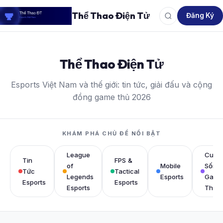
Thể Thao Điện Tử
Đăng Ký
Thể Thao Điện Tử
Esports Việt Nam và thế giới: tin tức, giải đấu và cộng
đồng game thủ 2026
KHÁM PHÁ CHỦ ĐỀ NỔI BẬT
League
Cuộc
Tin
FPS &
of
Mobile
Sống
Tức
Tactical
Legends
Esports
Game
Esports
Esports
Esports
Thủ