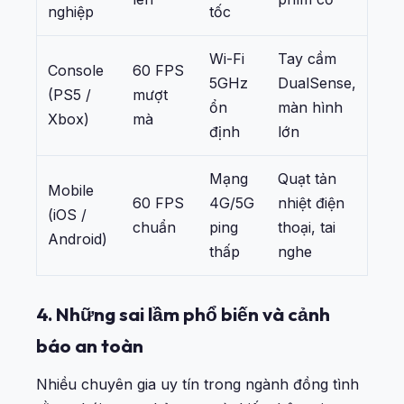
nghiệp
tốc
Wi-Fi
Tay cầm
Console
60 FPS
5GHz
DualSense,
(PS5 /
mượt
ổn
màn hình
Xbox)
mà
định
lớn
Mạng
Quạt tản
Mobile
60 FPS
4G/5G
nhiệt điện
(iOS /
chuẩn
ping
thoại, tai
Android)
thấp
nghe
4. Những sai lầm phổ biến và cảnh
báo an toàn
Nhiều chuyên gia uy tín trong ngành đồng tình