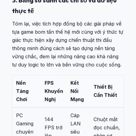
3. Bảng so sánh các chỉ số và dữ liệu
thực tế
Tóm lại, việc tích hợp đồng bộ các giải pháp về
tựa game bom tấn thế hệ mới cùng với ý thức tự
giác thực hiện xây dựng chiến thuật thi đấu
thông minh đúng cách sẽ tạo dựng nền tảng
vững chắc, đem lại những nâng cao khả năng
tư duy logic to lớn và bền vững cho cuộc sống.
Nền
FPS
Kết
Thiết Bị
Tảng
Khuyến
Nối
Cần Thiết
Chơi
Nghị
Mạng
PC
Cáp
144
Chuột mắt
Gaming
LAN
FPS trở
đọc chuẩn,
chuyên
siêu
lên
phím cơ