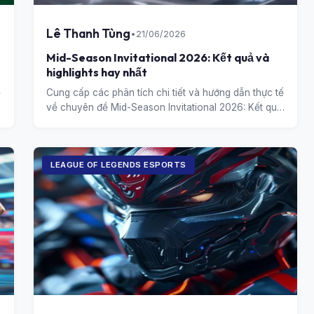
Lê Thanh Tùng
•
21/06/2026
Mid-Season Invitational 2026: Kết quả và
highlights hay nhất
ế
Cung cấp các phân tích chi tiết và hướng dẫn thực tế
về chuyên đề Mid-Season Invitational 2026: Kết quả
và highlights hay nhất.
LEAGUE OF LEGENDS ESPORTS