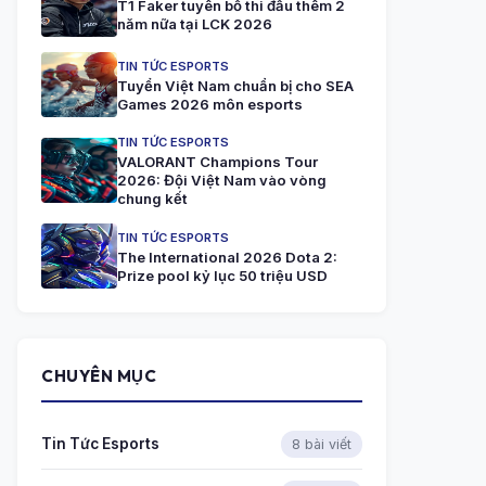
T1 Faker tuyên bố thi đấu thêm 2
năm nữa tại LCK 2026
TIN TỨC ESPORTS
Tuyển Việt Nam chuẩn bị cho SEA
Games 2026 môn esports
TIN TỨC ESPORTS
VALORANT Champions Tour
2026: Đội Việt Nam vào vòng
chung kết
TIN TỨC ESPORTS
The International 2026 Dota 2:
Prize pool kỷ lục 50 triệu USD
CHUYÊN MỤC
Tin Tức Esports
8 bài viết