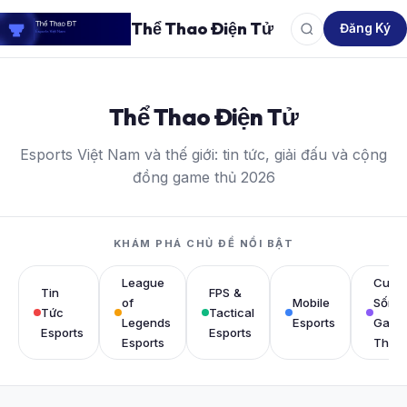
Thể Thao Điện Tử
Đăng Ký
Thể Thao Điện Tử
Esports Việt Nam và thế giới: tin tức, giải đấu và cộng
đồng game thủ 2026
KHÁM PHÁ CHỦ ĐỀ NỔI BẬT
League
Cuộc
Tin
FPS &
of
Mobile
Sống
Tức
Tactical
Legends
Esports
Game
Esports
Esports
Esports
Thủ