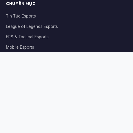
CHUYÊN MỤC
Tin Tức Esports
League of Legends Esports
FPS & Tactical Esports
Mobile Esports
Cuộc Sống Game Thủ
PHÁP LÝ
Giới Thiệu
Chính Sách Bảo Mật
Điều Khoản
Liên Hệ