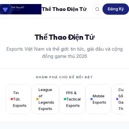
Thể Thao Điện Tử
Đăng Ký
Thể Thao Điện Tử
Esports Việt Nam và thế giới: tin tức, giải đấu và cộng
đồng game thủ 2026
KHÁM PHÁ CHỦ ĐỀ NỔI BẬT
League
Cuộc
Tin
FPS &
of
Mobile
Sống
Tức
Tactical
Legends
Esports
Game
Esports
Esports
Esports
Thủ