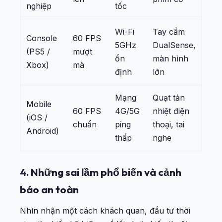
nghiệp
tốc
Wi-Fi
Tay cầm
Console
60 FPS
5GHz
DualSense,
(PS5 /
mượt
ổn
màn hình
Xbox)
mà
định
lớn
Mạng
Quạt tản
Mobile
60 FPS
4G/5G
nhiệt điện
(iOS /
chuẩn
ping
thoại, tai
Android)
thấp
nghe
4. Những sai lầm phổ biến và cảnh
báo an toàn
Nhìn nhận một cách khách quan, đầu tư thời