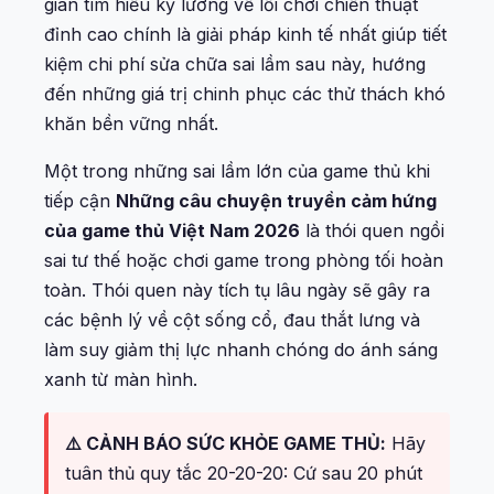
gian tìm hiểu kỹ lưỡng về lối chơi chiến thuật
đỉnh cao chính là giải pháp kinh tế nhất giúp tiết
kiệm chi phí sửa chữa sai lầm sau này, hướng
đến những giá trị chinh phục các thử thách khó
khăn bền vững nhất.
Một trong những sai lầm lớn của game thủ khi
tiếp cận
Những câu chuyện truyền cảm hứng
của game thủ Việt Nam 2026
là thói quen ngồi
sai tư thế hoặc chơi game trong phòng tối hoàn
toàn. Thói quen này tích tụ lâu ngày sẽ gây ra
các bệnh lý về cột sống cổ, đau thắt lưng và
làm suy giảm thị lực nhanh chóng do ánh sáng
xanh từ màn hình.
⚠️ CẢNH BÁO SỨC KHỎE GAME THỦ:
Hãy
tuân thủ quy tắc 20-20-20: Cứ sau 20 phút