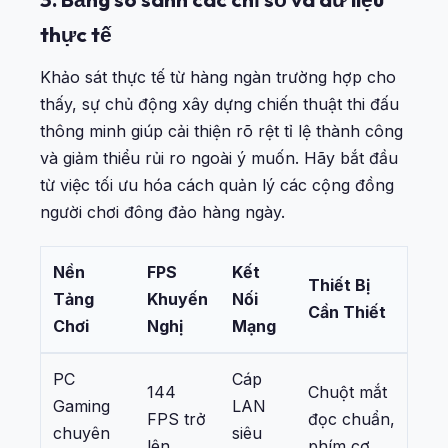
thực tế
Khảo sát thực tế từ hàng ngàn trường hợp cho
thấy, sự chủ động xây dựng chiến thuật thi đấu
thông minh giúp cải thiện rõ rệt tỉ lệ thành công
và giảm thiểu rủi ro ngoài ý muốn. Hãy bắt đầu
từ việc tối ưu hóa cách quản lý các cộng đồng
người chơi đông đảo hàng ngày.
Nền
FPS
Kết
Thiết Bị
Tảng
Khuyến
Nối
Cần Thiết
Chơi
Nghị
Mạng
PC
Cáp
144
Chuột mắt
Gaming
LAN
FPS trở
đọc chuẩn,
chuyên
siêu
lên
phím cơ